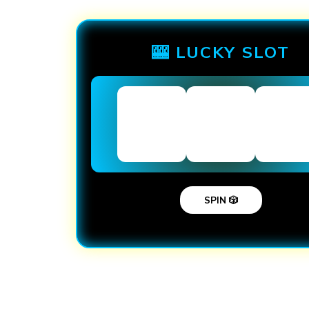
🎰 LUCKY SLOT
SPIN 🎲