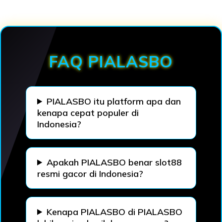
Loading...
FAQ PIALASBO
PIALASBO itu platform apa dan
kenapa cepat populer di
Indonesia?
Apakah PIALASBO benar slot88
resmi gacor di Indonesia?
Kenapa PIALASBO di PIALASBO