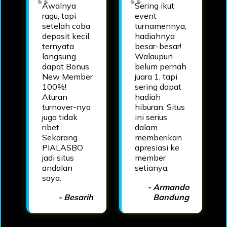
Awalnya
Sering ikut
ragu, tapi
event
setelah coba
turnamennya,
deposit kecil,
hadiahnya
ternyata
besar-besar!
langsung
Walaupun
dapat Bonus
belum pernah
New Member
juara 1, tapi
100%!
sering dapat
Aturan
hadiah
turnover-nya
hiburan. Situs
juga tidak
ini serius
ribet.
dalam
Sekarang
memberikan
PIALASBO
apresiasi ke
jadi situs
member
andalan
setianya.
saya.
- Armando
- Besarih
Bandung