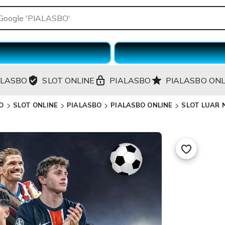
ALASBO
SLOT ONLINE
PIALASBO
PIALASBO ONL
O
SLOT ONLINE
PIALASBO
PIALASBO ONLINE
SLOT LUAR 