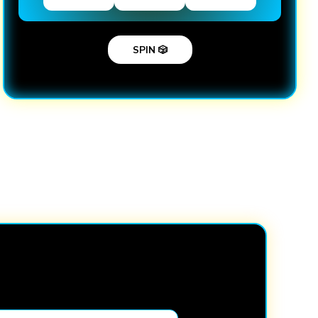
SPIN 🎲