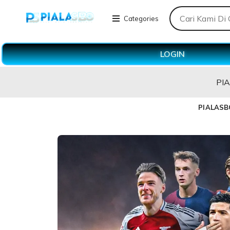
Skip
Search
PIALASBO
to
Categories
for
Content
items
or
shops
LOGIN
PI
PIALASB