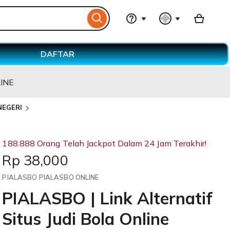
DAFTAR
INE
NEGERI
188.888 Orang Telah Jackpot Dalam 24 Jam Terakhir!
Price:
Rp 38,000
PIALASBO PIALASBO ONLINE
PIALASBO | Link Alternatif
Situs Judi Bola Online