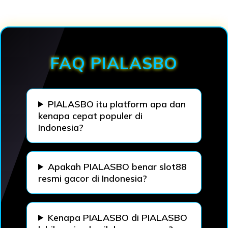
Loading...
FAQ PIALASBO
PIALASBO itu platform apa dan
kenapa cepat populer di
Indonesia?
Apakah PIALASBO benar slot88
resmi gacor di Indonesia?
Kenapa PIALASBO di PIALASBO