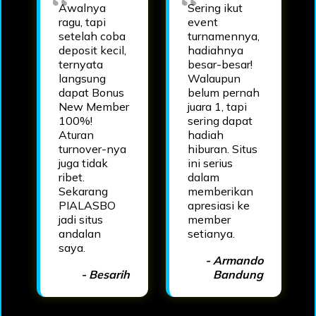
Awalnya
Sering ikut
ragu, tapi
event
setelah coba
turnamennya,
deposit kecil,
hadiahnya
ternyata
besar-besar!
langsung
Walaupun
dapat Bonus
belum pernah
New Member
juara 1, tapi
100%!
sering dapat
Aturan
hadiah
turnover-nya
hiburan. Situs
juga tidak
ini serius
ribet.
dalam
Sekarang
memberikan
PIALASBO
apresiasi ke
jadi situs
member
andalan
setianya.
saya.
- Armando
- Besarih
Bandung