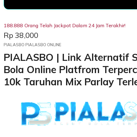
188.888 Orang Telah Jackpot Dalam 24 Jam Terakhir!
Price:
Rp 38,000
PIALASBO PIALASBO ONLINE
PIALASBO | Link Alternatif S
Bola Online Platfrom Terper
10k Taruhan Mix Parlay Ter