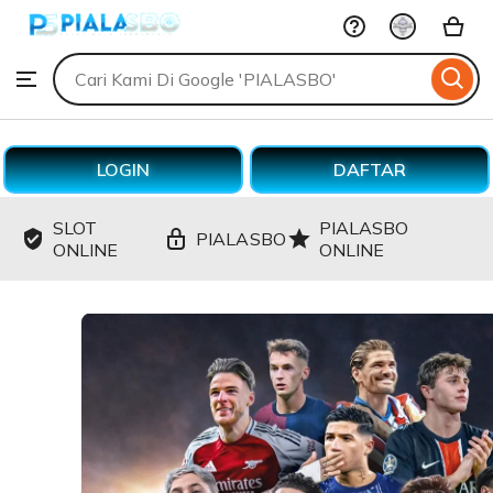
PIALASBO
Skip
to
Search
Browse
ontent
for
items
or
shops
LOGIN
DAFTAR
SLOT
PIALASBO
PIALASBO
ONLINE
ONLINE