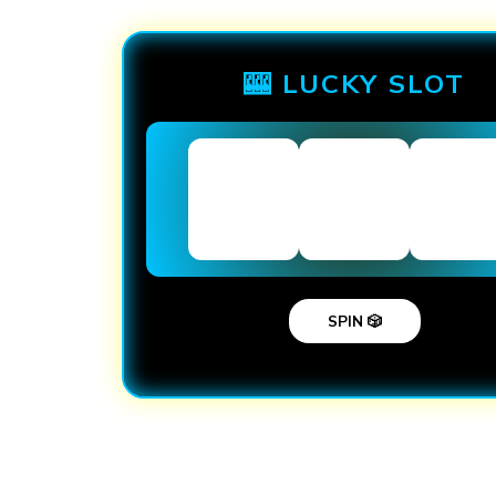
🎰 LUCKY SLOT
SPIN 🎲