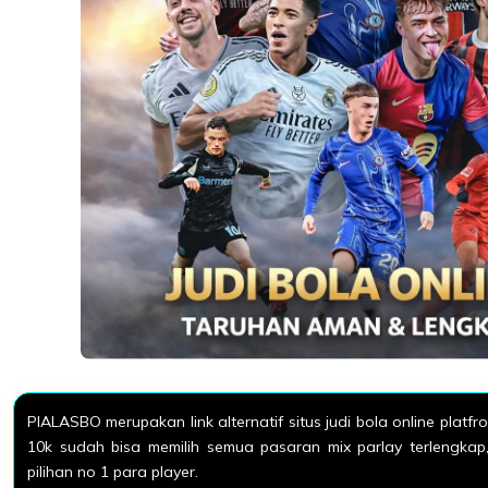
PIALASBO merupakan link alternatif situs judi bola online platf
10k sudah bisa memilih semua pasaran mix parlay terlengkap,
pilihan no 1 para player.