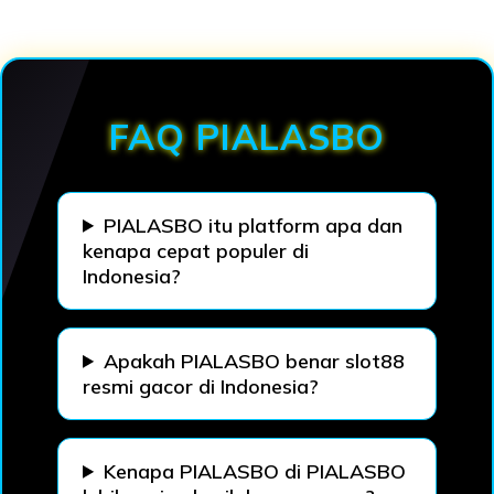
Loading...
FAQ PIALASBO
PIALASBO itu platform apa dan
kenapa cepat populer di
Indonesia?
Apakah PIALASBO benar slot88
resmi gacor di Indonesia?
Kenapa PIALASBO di PIALASBO