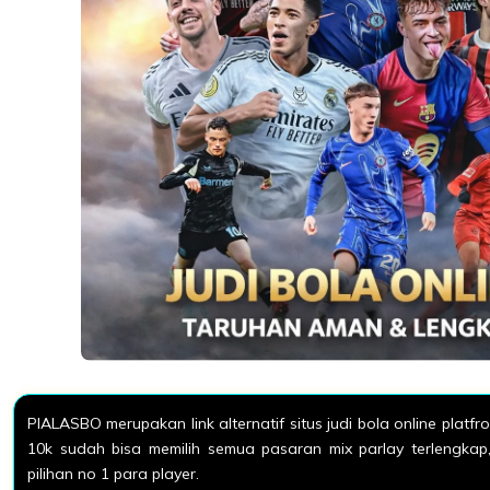
PIALASBO merupakan link alternatif situs judi bola online platf
10k sudah bisa memilih semua pasaran mix parlay terlengkap,
pilihan no 1 para player.