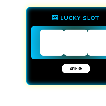
🎰 LUCKY SLOT
SPIN 🎲