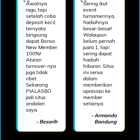
Awalnya
Sering ikut
ragu, tapi
event
setelah coba
turnamennya,
deposit kecil,
hadiahnya
ternyata
besar-besar!
langsung
Walaupun
dapat Bonus
belum pernah
New Member
juara 1, tapi
100%!
sering dapat
Aturan
hadiah
turnover-nya
hiburan. Situs
juga tidak
ini serius
ribet.
dalam
Sekarang
memberikan
PIALASBO
apresiasi ke
jadi situs
member
andalan
setianya.
saya.
- Armando
- Besarih
Bandung