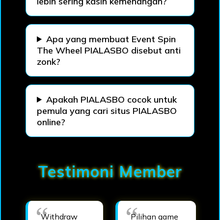
lebih sering kasih kemenangan?
Apa yang membuat Event Spin
The Wheel PIALASBO disebut anti
zonk?
Apakah PIALASBO cocok untuk
pemula yang cari situs PIALASBO
online?
Testimoni Member
Withdraw
Pilihan game