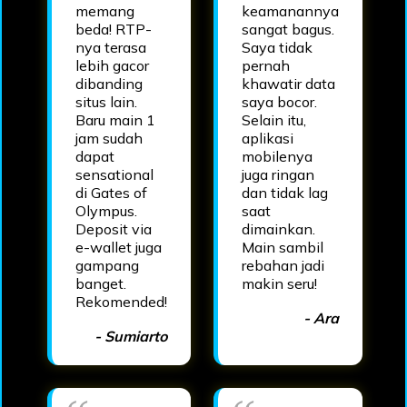
memang
keamanannya
beda! RTP-
sangat bagus.
nya terasa
Saya tidak
lebih gacor
pernah
dibanding
khawatir data
situs lain.
saya bocor.
Baru main 1
Selain itu,
jam sudah
aplikasi
dapat
mobilenya
sensational
juga ringan
di Gates of
dan tidak lag
Olympus.
saat
Deposit via
dimainkan.
e-wallet juga
Main sambil
gampang
rebahan jadi
banget.
makin seru!
Rekomended!
- Ara
- Sumiarto