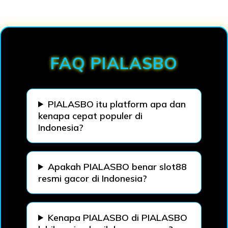
Loading...
FAQ PIALASBO
PIALASBO itu platform apa dan
kenapa cepat populer di
Indonesia?
Apakah PIALASBO benar slot88
resmi gacor di Indonesia?
Kenapa PIALASBO di PIALASBO