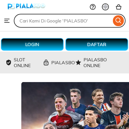
PIALASBO
Skip
to
Search
Browse
ontent
for
items
or
shops
LOGIN
DAFTAR
SLOT
PIALASBO
PIALASBO
ONLINE
ONLINE