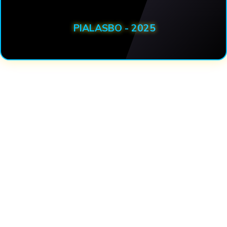
PIALASBO - 2025