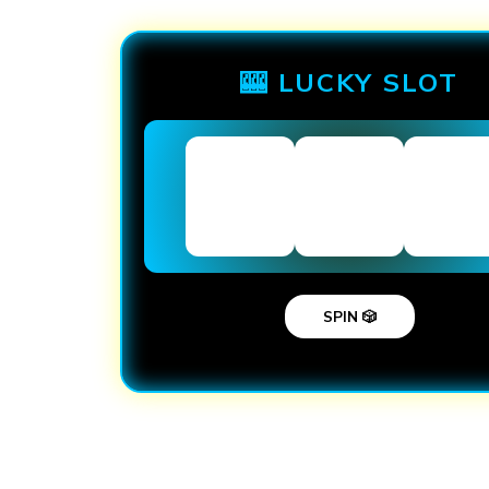
🎰 LUCKY SLOT
SPIN 🎲