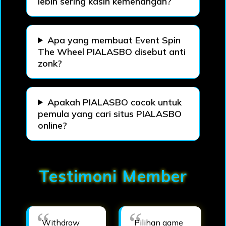
lebih sering kasih kemenangan?
Apa yang membuat Event Spin
The Wheel PIALASBO disebut anti
zonk?
Apakah PIALASBO cocok untuk
pemula yang cari situs PIALASBO
online?
Testimoni Member
Withdraw
Pilihan game