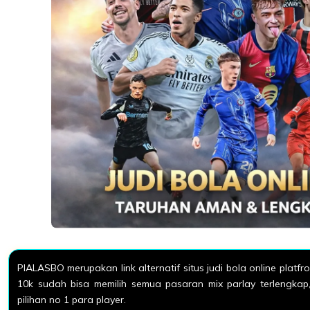
PIALASBO merupakan link alternatif situs judi bola online platf
10k sudah bisa memilih semua pasaran mix parlay terlengkap,
pilihan no 1 para player.