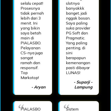
selalu cepat!
slotnya
Prosesnya
banyakkk
tidak pernah
banget, jadi
lebih dari 3
nggak bosan.
menit. Ini
Saya paling
yang bikin
suka provider
saya betah
PG Soft dan
main di
Pragmatic.
PIALASBO.
Yang paling
Pelayanan
penting, di
CS-nya juga
sini
sangat
berapapun
ramah dan
kemenangan
responsif.
pasti dibayar
Top
LUNAS!
Markotop!
- Suparji -
- Aryan
Lampung
PIALASBO
Sistem