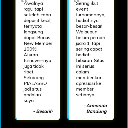
Awalnya
Sering ikut
ragu, tapi
event
setelah coba
turnamennya,
deposit kecil,
hadiahnya
ternyata
besar-besar!
langsung
Walaupun
dapat Bonus
belum pernah
New Member
juara 1, tapi
100%!
sering dapat
Aturan
hadiah
turnover-nya
hiburan. Situs
juga tidak
ini serius
ribet.
dalam
Sekarang
memberikan
PIALASBO
apresiasi ke
jadi situs
member
andalan
setianya.
saya.
- Armando
- Besarih
Bandung