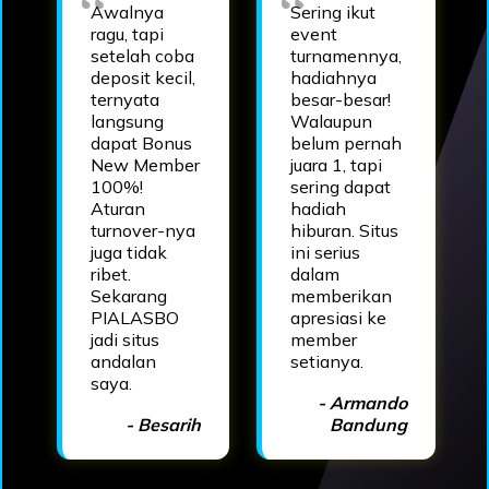
Awalnya
Sering ikut
ragu, tapi
event
setelah coba
turnamennya,
deposit kecil,
hadiahnya
ternyata
besar-besar!
langsung
Walaupun
dapat Bonus
belum pernah
New Member
juara 1, tapi
100%!
sering dapat
Aturan
hadiah
turnover-nya
hiburan. Situs
juga tidak
ini serius
ribet.
dalam
Sekarang
memberikan
PIALASBO
apresiasi ke
jadi situs
member
andalan
setianya.
saya.
- Armando
- Besarih
Bandung