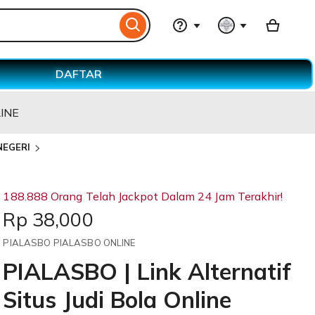
DAFTAR
INE
NEGERI
188.888 Orang Telah Jackpot Dalam 24 Jam Terakhir!
Price:
Rp 38,000
PIALASBO PIALASBO ONLINE
PIALASBO | Link Alternatif
Situs Judi Bola Online