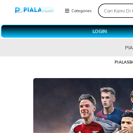
Skip
Search
PIALASBO
to
Categories
for
Content
items
or
shops
LOGIN
PI
PIALASB