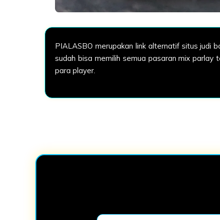
PIALASBO merupakan link alternatif situs judi 
sudah bisa memilih semua pasaran mix parlay te
para player.
Loading...