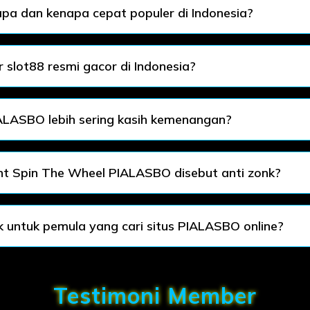
pa dan kenapa cepat populer di Indonesia?
slot88 resmi gacor di Indonesia?
LASBO lebih sering kasih kemenangan?
 Spin The Wheel PIALASBO disebut anti zonk?
untuk pemula yang cari situs PIALASBO online?
Testimoni Member