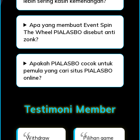
lebih sering kasih kemenangan?
Apa yang membuat Event Spin
The Wheel PIALASBO disebut anti
zonk?
Apakah PIALASBO cocok untuk
pemula yang cari situs PIALASBO
online?
Testimoni Member
Withdraw
Pilihan game