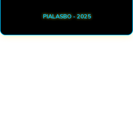
PIALASBO - 2025