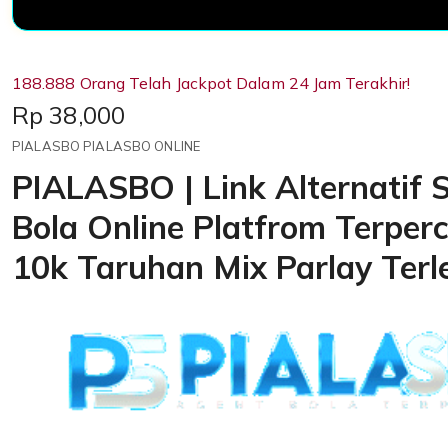
188.888 Orang Telah Jackpot Dalam 24 Jam Terakhir!
Price:
Rp 38,000
PIALASBO PIALASBO ONLINE
PIALASBO | Link Alternatif S
Bola Online Platfrom Terper
10k Taruhan Mix Parlay Ter