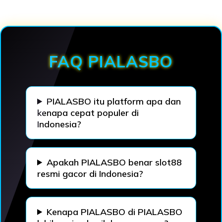
Loading...
FAQ PIALASBO
PIALASBO itu platform apa dan
kenapa cepat populer di
Indonesia?
Apakah PIALASBO benar slot88
resmi gacor di Indonesia?
Kenapa PIALASBO di PIALASBO