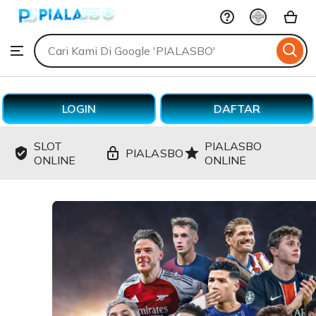
PIALASBO
Skip
to
Search
Browse
ontent
for
items
or
shops
LOGIN
DAFTAR
SLOT
PIALASBO
PIALASBO
ONLINE
ONLINE