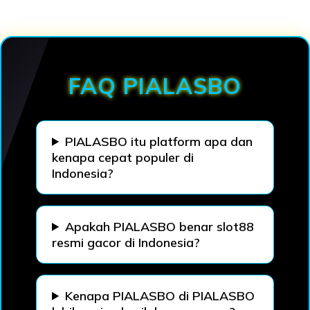
Loading...
FAQ PIALASBO
PIALASBO itu platform apa dan
kenapa cepat populer di
Indonesia?
Apakah PIALASBO benar slot88
resmi gacor di Indonesia?
Kenapa PIALASBO di PIALASBO