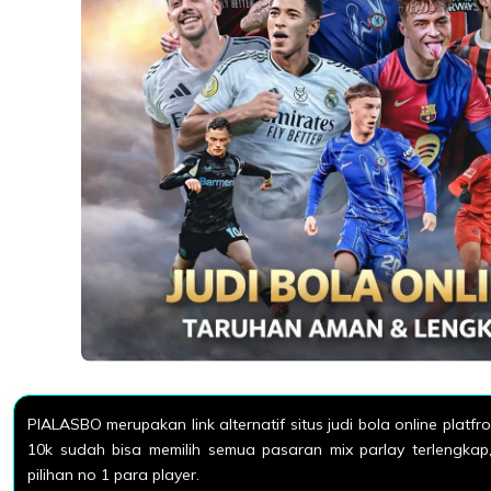
PIALASBO merupakan link alternatif situs judi bola online platf
10k sudah bisa memilih semua pasaran mix parlay terlengkap,
pilihan no 1 para player.