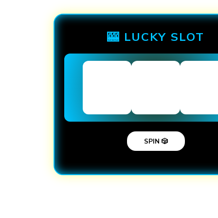
🎰 LUCKY SLOT
SPIN 🎲