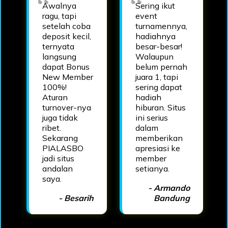
Awalnya
Sering ikut
ragu, tapi
event
setelah coba
turnamennya,
deposit kecil,
hadiahnya
ternyata
besar-besar!
langsung
Walaupun
dapat Bonus
belum pernah
New Member
juara 1, tapi
100%!
sering dapat
Aturan
hadiah
turnover-nya
hiburan. Situs
juga tidak
ini serius
ribet.
dalam
Sekarang
memberikan
PIALASBO
apresiasi ke
jadi situs
member
andalan
setianya.
saya.
- Armando
- Besarih
Bandung