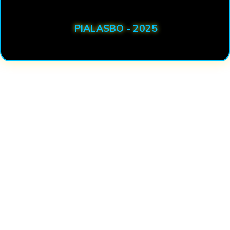
PIALASBO - 2025