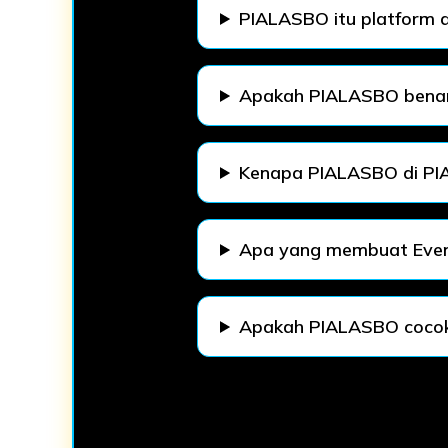
PIALASBO itu platform a
Apakah PIALASBO benar 
Kenapa PIALASBO di PIA
Apa yang membuat Event
Apakah PIALASBO cocok 