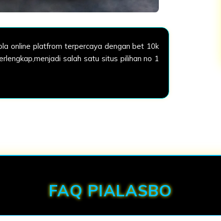
bola online platfrom terpercaya dengan bet 10k
rlengkap,menjadi salah satu situs pilihan no 1
FAQ PIALASBO