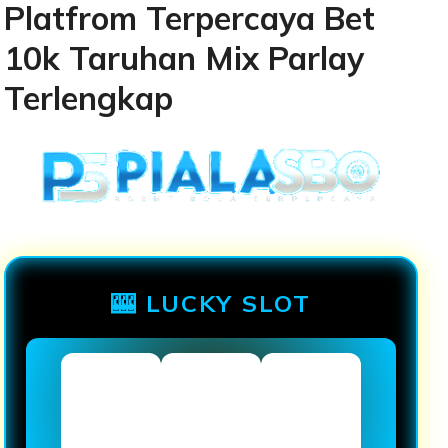
Platfrom Terpercaya Bet
10k Taruhan Mix Parlay
Terlengkap
🎰 LUCKY SLOT