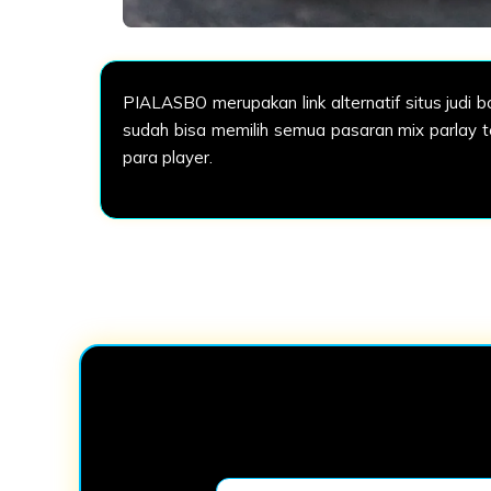
PIALASBO merupakan link alternatif situs judi 
sudah bisa memilih semua pasaran mix parlay te
para player.
Loading...