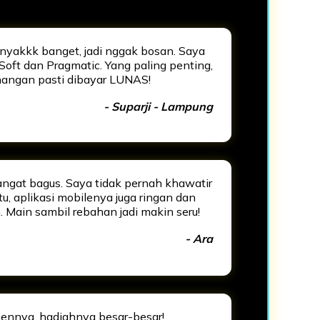
nyakkk banget, jadi nggak bosan. Saya
Soft dan Pragmatic. Yang paling penting,
nangan pasti dibayar LUNAS!
- Suparji - Lampung
gat bagus. Saya tidak pernah khawatir
tu, aplikasi mobilenya juga ringan dan
. Main sambil rebahan jadi makin seru!
- Ara
mennya, hadiahnya besar-besar!