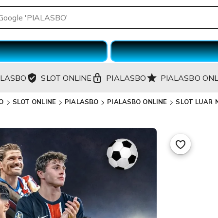
ALASBO
SLOT ONLINE
PIALASBO
PIALASBO ONL
O
SLOT ONLINE
PIALASBO
PIALASBO ONLINE
SLOT LUAR 