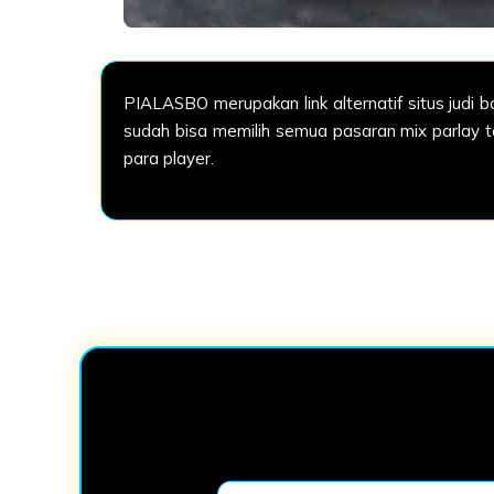
PIALASBO merupakan link alternatif situs judi 
sudah bisa memilih semua pasaran mix parlay te
para player.
Loading...