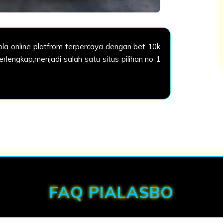
bola online platfrom terpercaya dengan bet 10k
rlengkap,menjadi salah satu situs pilihan no 1
FAQ PIALASBO