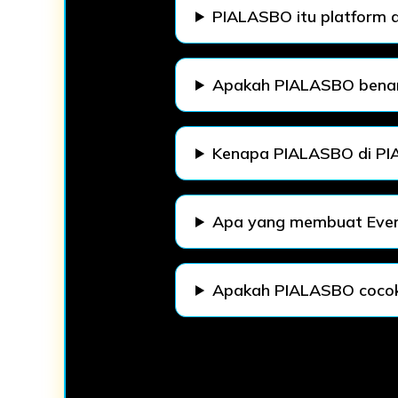
PIALASBO itu platform a
Apakah PIALASBO benar 
Kenapa PIALASBO di PIA
Apa yang membuat Event
Apakah PIALASBO cocok 