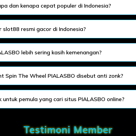
pa dan kenapa cepat populer di Indonesia?
slot88 resmi gacor di Indonesia?
LASBO lebih sering kasih kemenangan?
 Spin The Wheel PIALASBO disebut anti zonk?
untuk pemula yang cari situs PIALASBO online?
Testimoni Member