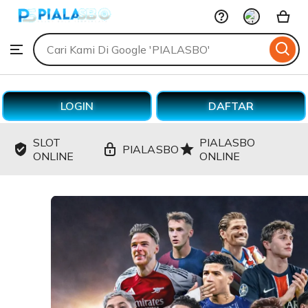
PIALASBO
Skip
to
Search
Browse
ontent
for
items
or
shops
LOGIN
DAFTAR
SLOT
PIALASBO
PIALASBO
ONLINE
ONLINE