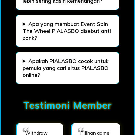
lebih sering kasih kemenangan?
Apa yang membuat Event Spin
The Wheel PIALASBO disebut anti
zonk?
Apakah PIALASBO cocok untuk
pemula yang cari situs PIALASBO
online?
Testimoni Member
Withdraw
Pilihan game