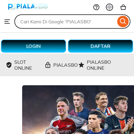
PIALASBO
Skip
to
Search
Browse
ontent
for
items
or
shops
LOGIN
DAFTAR
SLOT
PIALASBO
PIALASBO
ONLINE
ONLINE