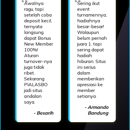
Awalnya
Sering ikut
ragu, tapi
event
setelah coba
turnamennya,
deposit kecil,
hadiahnya
ternyata
besar-besar!
langsung
Walaupun
dapat Bonus
belum pernah
New Member
juara 1, tapi
100%!
sering dapat
Aturan
hadiah
turnover-nya
hiburan. Situs
juga tidak
ini serius
ribet.
dalam
Sekarang
memberikan
PIALASBO
apresiasi ke
jadi situs
member
andalan
setianya.
saya.
- Armando
- Besarih
Bandung