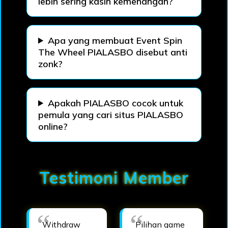
lebih sering kasih kemenangan?
Apa yang membuat Event Spin
The Wheel PIALASBO disebut anti
zonk?
Apakah PIALASBO cocok untuk
pemula yang cari situs PIALASBO
online?
Testimoni Member
Withdraw
Pilihan game