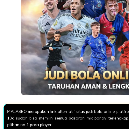
PIALASBO merupakan link alternatif situs judi bola online platf
10k sudah bisa memilih semua pasaran mix parlay terlengkap,
pilihan no 1 para player.