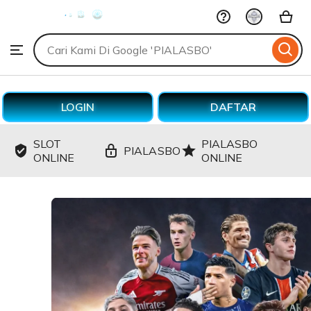
PIALASBO
Skip
to
Search
Browse
ontent
for
items
or
shops
LOGIN
DAFTAR
SLOT
PIALASBO
PIALASBO
ONLINE
ONLINE