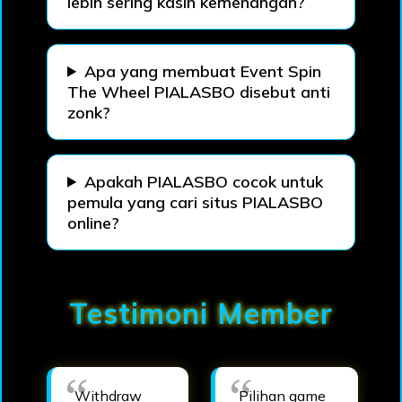
lebih sering kasih kemenangan?
Apa yang membuat Event Spin
The Wheel PIALASBO disebut anti
zonk?
Apakah PIALASBO cocok untuk
pemula yang cari situs PIALASBO
online?
Testimoni Member
Withdraw
Pilihan game