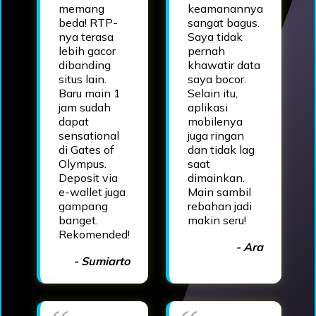
memang
keamanannya
beda! RTP-
sangat bagus.
nya terasa
Saya tidak
lebih gacor
pernah
dibanding
khawatir data
situs lain.
saya bocor.
Baru main 1
Selain itu,
jam sudah
aplikasi
dapat
mobilenya
sensational
juga ringan
di Gates of
dan tidak lag
Olympus.
saat
Deposit via
dimainkan.
e-wallet juga
Main sambil
gampang
rebahan jadi
banget.
makin seru!
Rekomended!
- Ara
- Sumiarto