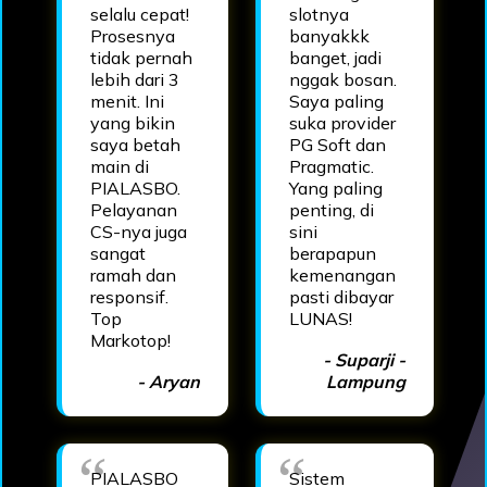
selalu cepat!
slotnya
Prosesnya
banyakkk
tidak pernah
banget, jadi
lebih dari 3
nggak bosan.
menit. Ini
Saya paling
yang bikin
suka provider
saya betah
PG Soft dan
main di
Pragmatic.
PIALASBO.
Yang paling
Pelayanan
penting, di
CS-nya juga
sini
sangat
berapapun
ramah dan
kemenangan
responsif.
pasti dibayar
Top
LUNAS!
Markotop!
- Suparji -
- Aryan
Lampung
PIALASBO
Sistem