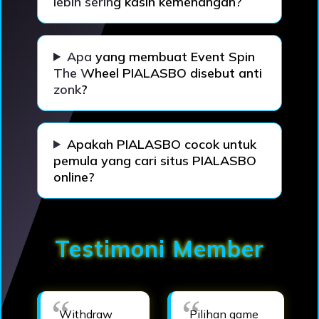
lebih sering kasih kemenangan?
Apa yang membuat Event Spin
The Wheel PIALASBO disebut anti
zonk?
Apakah PIALASBO cocok untuk
pemula yang cari situs PIALASBO
online?
Testimoni Member
Withdraw
Pilihan game