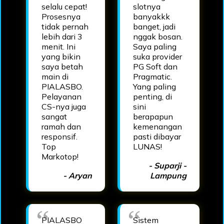
selalu cepat!
slotnya
Prosesnya
banyakkk
tidak pernah
banget, jadi
lebih dari 3
nggak bosan.
menit. Ini
Saya paling
yang bikin
suka provider
saya betah
PG Soft dan
main di
Pragmatic.
PIALASBO.
Yang paling
Pelayanan
penting, di
CS-nya juga
sini
sangat
berapapun
ramah dan
kemenangan
responsif.
pasti dibayar
Top
LUNAS!
Markotop!
- Suparji -
- Aryan
Lampung
PIALASBO
Sistem