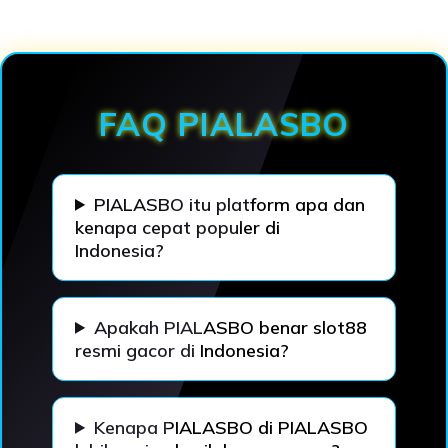
Loading...
FAQ PIALASBO
PIALASBO itu platform apa dan
kenapa cepat populer di
Indonesia?
Apakah PIALASBO benar slot88
resmi gacor di Indonesia?
Kenapa PIALASBO di PIALASBO