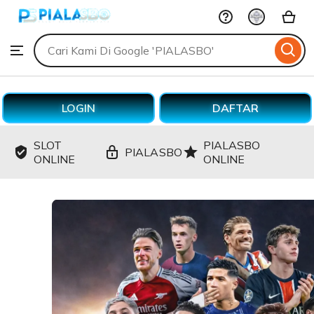
PIALASBO
Skip
to
Search
Browse
ontent
for
items
or
shops
LOGIN
DAFTAR
SLOT
PIALASBO
PIALASBO
ONLINE
ONLINE