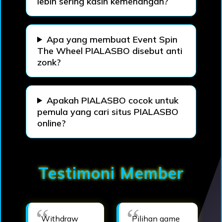
lebih sering kasih kemenangan?
Apa yang membuat Event Spin
The Wheel PIALASBO disebut anti
zonk?
Apakah PIALASBO cocok untuk
pemula yang cari situs PIALASBO
online?
Testimoni Member
Withdraw
Pilihan game