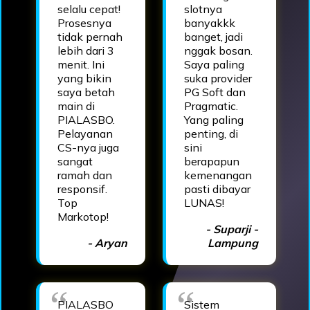
selalu cepat!
slotnya
Prosesnya
banyakkk
tidak pernah
banget, jadi
lebih dari 3
nggak bosan.
menit. Ini
Saya paling
yang bikin
suka provider
saya betah
PG Soft dan
main di
Pragmatic.
PIALASBO.
Yang paling
Pelayanan
penting, di
CS-nya juga
sini
sangat
berapapun
ramah dan
kemenangan
responsif.
pasti dibayar
Top
LUNAS!
Markotop!
- Suparji -
- Aryan
Lampung
PIALASBO
Sistem