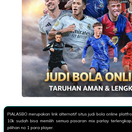
PIALASBO merupakan link alternatif situs judi bola online platf
10k sudah bisa memilih semua pasaran mix parlay terlengkap,
pilihan no 1 para player.