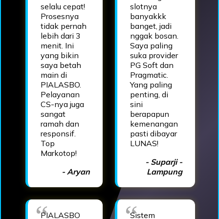
selalu cepat!
slotnya
Prosesnya
banyakkk
tidak pernah
banget, jadi
lebih dari 3
nggak bosan.
menit. Ini
Saya paling
yang bikin
suka provider
saya betah
PG Soft dan
main di
Pragmatic.
PIALASBO.
Yang paling
Pelayanan
penting, di
CS-nya juga
sini
sangat
berapapun
ramah dan
kemenangan
responsif.
pasti dibayar
Top
LUNAS!
Markotop!
- Suparji -
- Aryan
Lampung
PIALASBO
Sistem