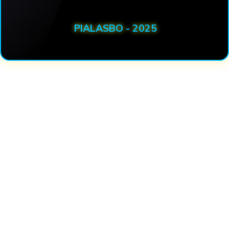
PIALASBO - 2025