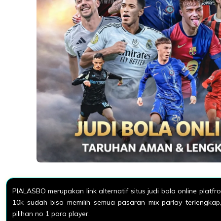
PIALASBO merupakan link alternatif situs judi bola online platf
10k sudah bisa memilih semua pasaran mix parlay terlengkap,
pilihan no 1 para player.