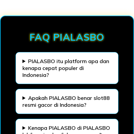
Loading...
FAQ PIALASBO
PIALASBO itu platform apa dan
kenapa cepat populer di
Indonesia?
Apakah PIALASBO benar slot88
resmi gacor di Indonesia?
Kenapa PIALASBO di PIALASBO