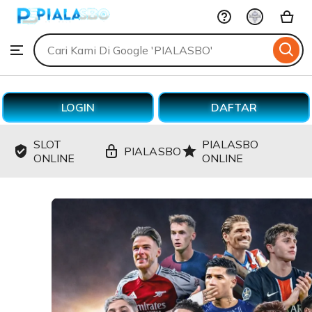
PIALASBO
Skip
to
Search
Browse
ontent
for
items
or
shops
LOGIN
DAFTAR
SLOT
PIALASBO
PIALASBO
ONLINE
ONLINE