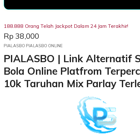
188.888 Orang Telah Jackpot Dalam 24 Jam Terakhir!
Price:
Rp 38,000
PIALASBO PIALASBO ONLINE
PIALASBO | Link Alternatif S
Bola Online Platfrom Terper
10k Taruhan Mix Parlay Ter