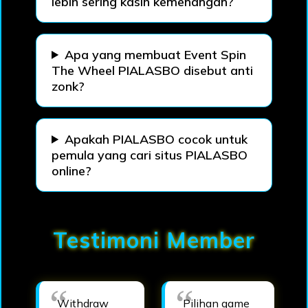
lebih sering kasih kemenangan?
Apa yang membuat Event Spin
The Wheel PIALASBO disebut anti
zonk?
Apakah PIALASBO cocok untuk
pemula yang cari situs PIALASBO
online?
Testimoni Member
Withdraw
Pilihan game