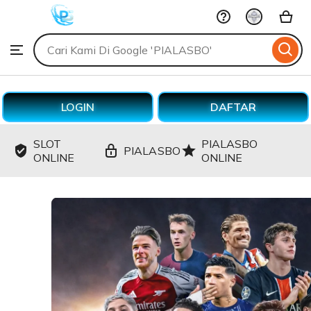
PIALASBO
Skip
to
Search
Browse
ontent
for
items
or
shops
LOGIN
DAFTAR
SLOT
PIALASBO
PIALASBO
ONLINE
ONLINE