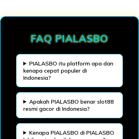
Loading...
FAQ PIALASBO
PIALASBO itu platform apa dan
kenapa cepat populer di
Indonesia?
Apakah PIALASBO benar slot88
resmi gacor di Indonesia?
Kenapa PIALASBO di PIALASBO