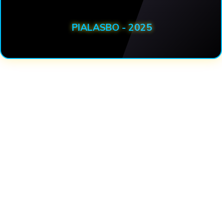
PIALASBO - 2025