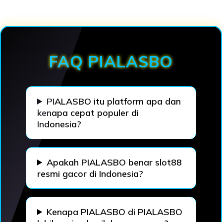
Loading...
FAQ PIALASBO
PIALASBO itu platform apa dan
kenapa cepat populer di
Indonesia?
Apakah PIALASBO benar slot88
resmi gacor di Indonesia?
Kenapa PIALASBO di PIALASBO