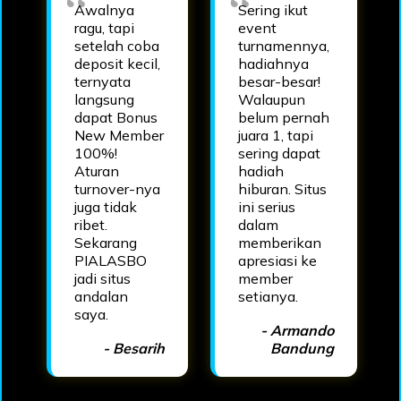
Awalnya
Sering ikut
ragu, tapi
event
setelah coba
turnamennya,
deposit kecil,
hadiahnya
ternyata
besar-besar!
langsung
Walaupun
dapat Bonus
belum pernah
New Member
juara 1, tapi
100%!
sering dapat
Aturan
hadiah
turnover-nya
hiburan. Situs
juga tidak
ini serius
ribet.
dalam
Sekarang
memberikan
PIALASBO
apresiasi ke
jadi situs
member
andalan
setianya.
saya.
- Armando
- Besarih
Bandung