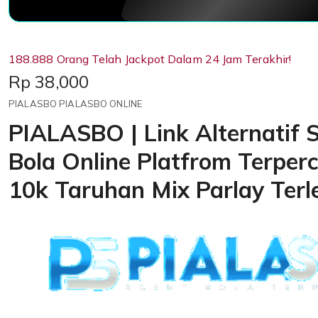
188.888 Orang Telah Jackpot Dalam 24 Jam Terakhir!
Price:
Rp 38,000
PIALASBO PIALASBO ONLINE
PIALASBO | Link Alternatif S
Bola Online Platfrom Terper
10k Taruhan Mix Parlay Ter