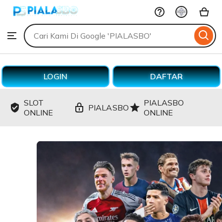
PIALASBO
Skip
to
Search
Browse
ontent
for
items
or
shops
LOGIN
DAFTAR
SLOT
PIALASBO
PIALASBO
ONLINE
ONLINE