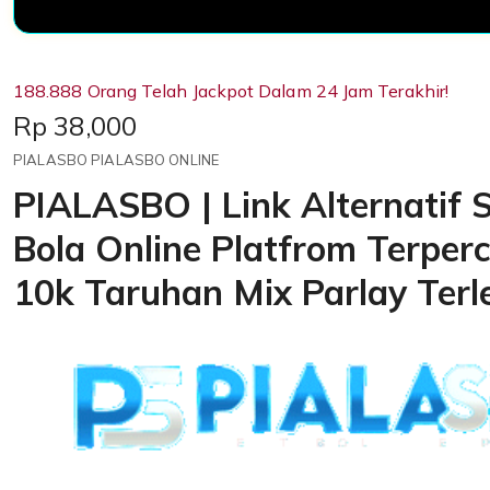
188.888 Orang Telah Jackpot Dalam 24 Jam Terakhir!
Price:
Rp 38,000
PIALASBO PIALASBO ONLINE
PIALASBO | Link Alternatif S
Bola Online Platfrom Terper
10k Taruhan Mix Parlay Ter