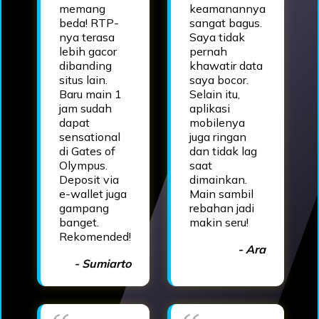
memang
keamanannya
beda! RTP-
sangat bagus.
nya terasa
Saya tidak
lebih gacor
pernah
dibanding
khawatir data
situs lain.
saya bocor.
Baru main 1
Selain itu,
jam sudah
aplikasi
dapat
mobilenya
sensational
juga ringan
di Gates of
dan tidak lag
Olympus.
saat
Deposit via
dimainkan.
e-wallet juga
Main sambil
gampang
rebahan jadi
banget.
makin seru!
Rekomended!
- Ara
- Sumiarto