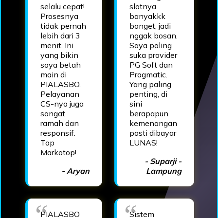
selalu cepat!
slotnya
Prosesnya
banyakkk
tidak pernah
banget, jadi
lebih dari 3
nggak bosan.
menit. Ini
Saya paling
yang bikin
suka provider
saya betah
PG Soft dan
main di
Pragmatic.
PIALASBO.
Yang paling
Pelayanan
penting, di
CS-nya juga
sini
sangat
berapapun
ramah dan
kemenangan
responsif.
pasti dibayar
Top
LUNAS!
Markotop!
- Suparji -
- Aryan
Lampung
PIALASBO
Sistem