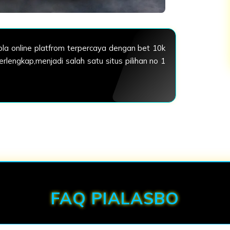
bola online platfrom terpercaya dengan bet 10k
rlengkap,menjadi salah satu situs pilihan no 1
FAQ PIALASBO