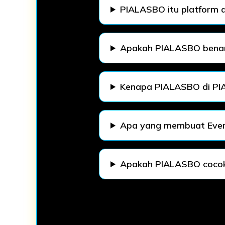
PIALASBO itu platform a
Apakah PIALASBO benar 
Kenapa PIALASBO di PIA
Apa yang membuat Event
Apakah PIALASBO cocok 