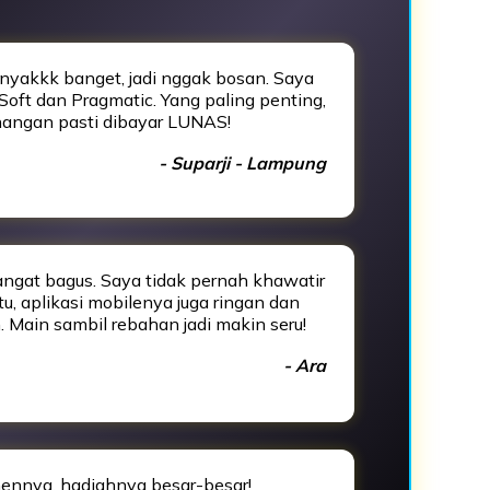
nyakkk banget, jadi nggak bosan. Saya
Soft dan Pragmatic. Yang paling penting,
nangan pasti dibayar LUNAS!
- Suparji - Lampung
gat bagus. Saya tidak pernah khawatir
tu, aplikasi mobilenya juga ringan dan
. Main sambil rebahan jadi makin seru!
- Ara
mennya, hadiahnya besar-besar!