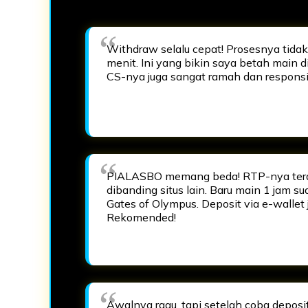
Withdraw selalu cepat! Prosesnya tidak
menit. Ini yang bikin saya betah main
CS-nya juga sangat ramah dan responsi
PIALASBO memang beda! RTP-nya teras
dibanding situs lain. Baru main 1 jam s
Gates of Olympus. Deposit via e-walle
Rekomended!
Awalnya ragu, tapi setelah coba deposit