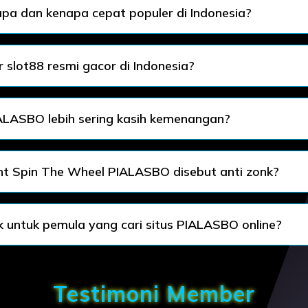
pa dan kenapa cepat populer di Indonesia?
slot88 resmi gacor di Indonesia?
LASBO lebih sering kasih kemenangan?
 Spin The Wheel PIALASBO disebut anti zonk?
untuk pemula yang cari situs PIALASBO online?
Testimoni Member