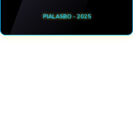
PIALASBO - 2025