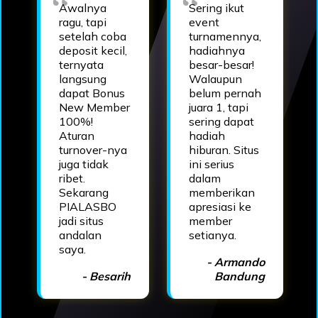
Awalnya
Sering ikut
ragu, tapi
event
setelah coba
turnamennya,
deposit kecil,
hadiahnya
ternyata
besar-besar!
langsung
Walaupun
dapat Bonus
belum pernah
New Member
juara 1, tapi
100%!
sering dapat
Aturan
hadiah
turnover-nya
hiburan. Situs
juga tidak
ini serius
ribet.
dalam
Sekarang
memberikan
PIALASBO
apresiasi ke
jadi situs
member
andalan
setianya.
saya.
- Armando
- Besarih
Bandung