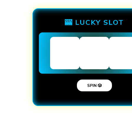
🎰 LUCKY SLOT
SPIN 🎲