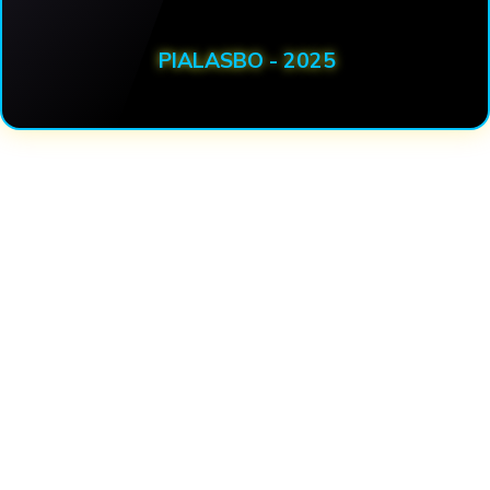
PIALASBO - 2025