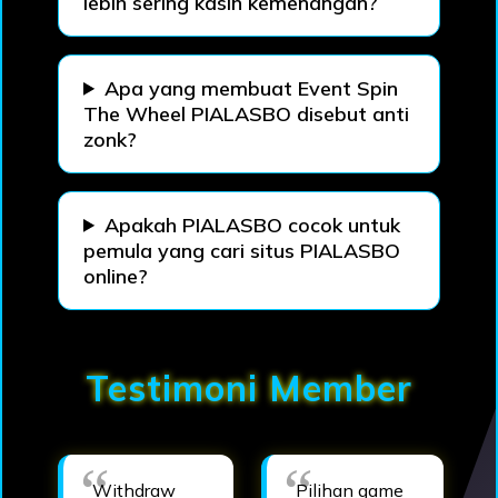
lebih sering kasih kemenangan?
Apa yang membuat Event Spin
The Wheel PIALASBO disebut anti
zonk?
Apakah PIALASBO cocok untuk
pemula yang cari situs PIALASBO
online?
Testimoni Member
Withdraw
Pilihan game