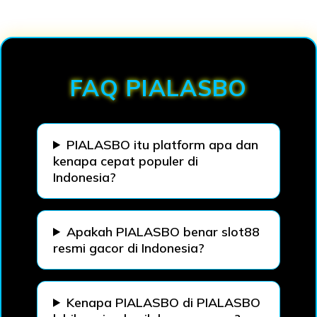
Loading...
FAQ PIALASBO
PIALASBO itu platform apa dan
kenapa cepat populer di
Indonesia?
Apakah PIALASBO benar slot88
resmi gacor di Indonesia?
Kenapa PIALASBO di PIALASBO