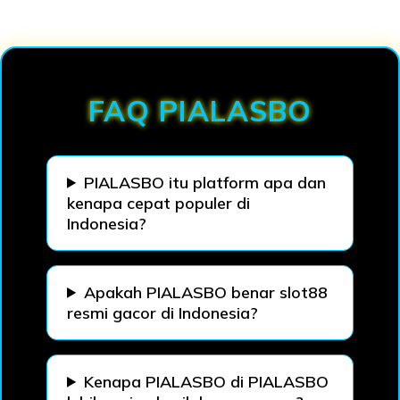
Loading...
FAQ PIALASBO
PIALASBO itu platform apa dan
kenapa cepat populer di
Indonesia?
Apakah PIALASBO benar slot88
resmi gacor di Indonesia?
Kenapa PIALASBO di PIALASBO