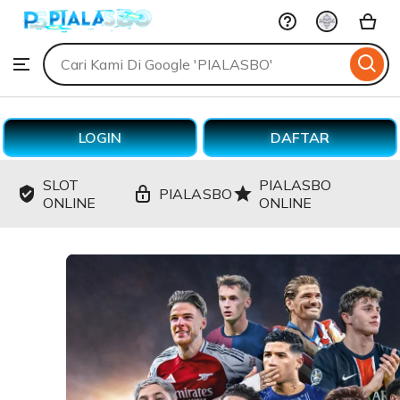
PIALASBO
Skip
to
Search
Browse
ontent
for
items
or
shops
LOGIN
DAFTAR
SLOT
PIALASBO
PIALASBO
ONLINE
ONLINE