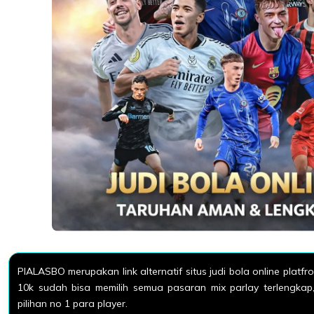
PIALASBO merupakan link alternatif situs judi bola online platf
10k sudah bisa memilih semua pasaran mix parlay terlengkap,
pilihan no 1 para player.