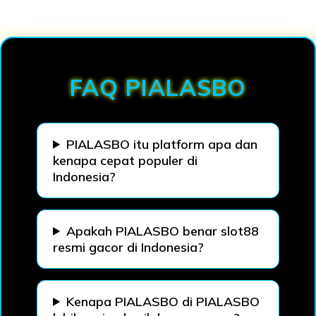
Loading...
FAQ PIALASBO
PIALASBO itu platform apa dan
kenapa cepat populer di
Indonesia?
Apakah PIALASBO benar slot88
resmi gacor di Indonesia?
Kenapa PIALASBO di PIALASBO