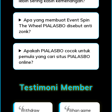
lebih sering kasih kemenangan?
Apa yang membuat Event Spin
The Wheel PIALASBO disebut anti
zonk?
Apakah PIALASBO cocok untuk
pemula yang cari situs PIALASBO
online?
Testimoni Member
Withdraw
Pilihan game