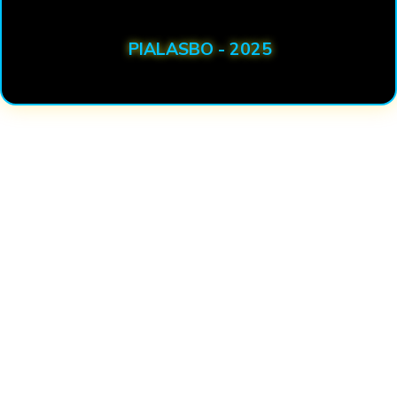
PIALASBO - 2025