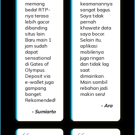
memang
keamanannya
beda! RTP-
sangat bagus.
nya terasa
Saya tidak
lebih gacor
pernah
dibanding
khawatir data
situs lain.
saya bocor.
Baru main 1
Selain itu,
jam sudah
aplikasi
dapat
mobilenya
sensational
juga ringan
di Gates of
dan tidak lag
Olympus.
saat
Deposit via
dimainkan.
e-wallet juga
Main sambil
gampang
rebahan jadi
banget.
makin seru!
Rekomended!
- Ara
- Sumiarto