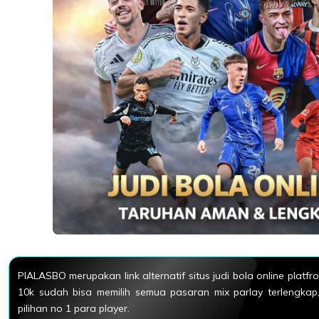
PIALASBO merupakan link alternatif situs judi bola online platf
10k sudah bisa memilih semua pasaran mix parlay terlengkap,
pilihan no 1 para player.