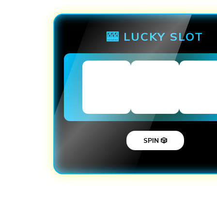
🎰 LUCKY SLOT
SPIN 🎲