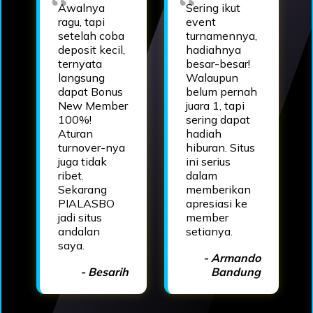
Awalnya
Sering ikut
ragu, tapi
event
setelah coba
turnamennya,
deposit kecil,
hadiahnya
ternyata
besar-besar!
langsung
Walaupun
dapat Bonus
belum pernah
New Member
juara 1, tapi
100%!
sering dapat
Aturan
hadiah
turnover-nya
hiburan. Situs
juga tidak
ini serius
ribet.
dalam
Sekarang
memberikan
PIALASBO
apresiasi ke
jadi situs
member
andalan
setianya.
saya.
- Armando
- Besarih
Bandung