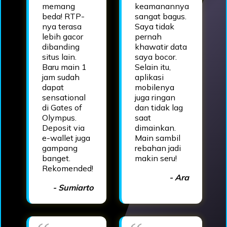
memang
keamanannya
beda! RTP-
sangat bagus.
nya terasa
Saya tidak
lebih gacor
pernah
dibanding
khawatir data
situs lain.
saya bocor.
Baru main 1
Selain itu,
jam sudah
aplikasi
dapat
mobilenya
sensational
juga ringan
di Gates of
dan tidak lag
Olympus.
saat
Deposit via
dimainkan.
e-wallet juga
Main sambil
gampang
rebahan jadi
banget.
makin seru!
Rekomended!
- Ara
- Sumiarto