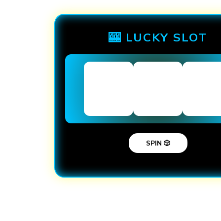
🎰 LUCKY SLOT
SPIN 🎲