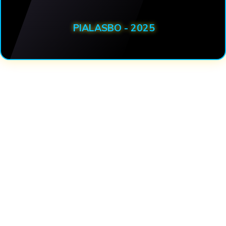
PIALASBO - 2025