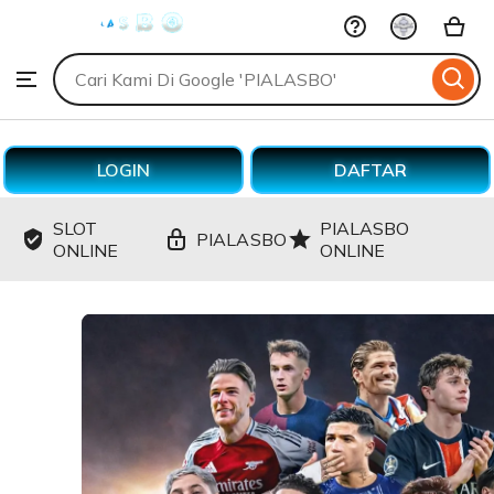
PIALASBO
Skip
to
Search
Browse
ontent
for
items
or
shops
LOGIN
DAFTAR
SLOT
PIALASBO
PIALASBO
ONLINE
ONLINE