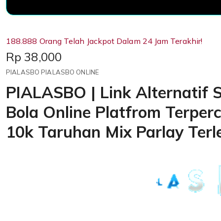
188.888 Orang Telah Jackpot Dalam 24 Jam Terakhir!
Price:
Rp 38,000
PIALASBO PIALASBO ONLINE
PIALASBO | Link Alternatif S
Bola Online Platfrom Terper
10k Taruhan Mix Parlay Ter