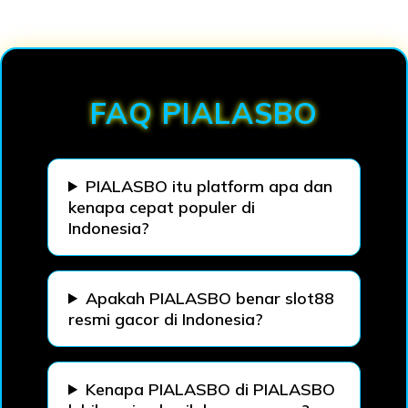
Loading...
FAQ PIALASBO
PIALASBO itu platform apa dan
kenapa cepat populer di
Indonesia?
Apakah PIALASBO benar slot88
resmi gacor di Indonesia?
Kenapa PIALASBO di PIALASBO