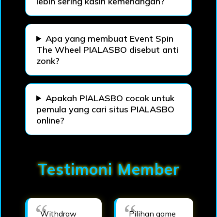
lebih sering kasih kemenangan?
Apa yang membuat Event Spin
The Wheel PIALASBO disebut anti
zonk?
Apakah PIALASBO cocok untuk
pemula yang cari situs PIALASBO
online?
Testimoni Member
Withdraw
Pilihan game