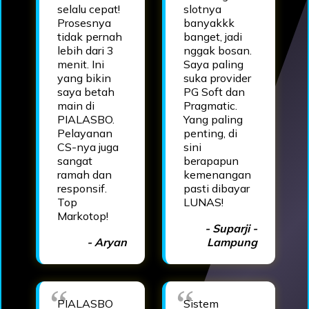
selalu cepat!
slotnya
Prosesnya
banyakkk
tidak pernah
banget, jadi
lebih dari 3
nggak bosan.
menit. Ini
Saya paling
yang bikin
suka provider
saya betah
PG Soft dan
main di
Pragmatic.
PIALASBO.
Yang paling
Pelayanan
penting, di
CS-nya juga
sini
sangat
berapapun
ramah dan
kemenangan
responsif.
pasti dibayar
Top
LUNAS!
Markotop!
- Suparji -
- Aryan
Lampung
PIALASBO
Sistem