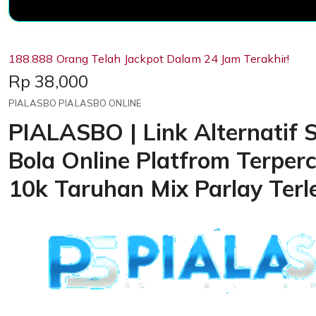
188.888 Orang Telah Jackpot Dalam 24 Jam Terakhir!
Price:
Rp 38,000
PIALASBO PIALASBO ONLINE
PIALASBO | Link Alternatif S
Bola Online Platfrom Terper
10k Taruhan Mix Parlay Ter