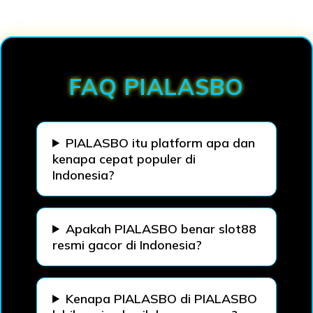
Loading...
FAQ PIALASBO
PIALASBO itu platform apa dan
kenapa cepat populer di
Indonesia?
Apakah PIALASBO benar slot88
resmi gacor di Indonesia?
Kenapa PIALASBO di PIALASBO