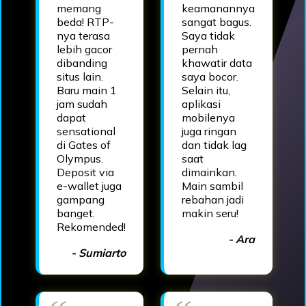
memang
keamanannya
beda! RTP-
sangat bagus.
nya terasa
Saya tidak
lebih gacor
pernah
dibanding
khawatir data
situs lain.
saya bocor.
Baru main 1
Selain itu,
jam sudah
aplikasi
dapat
mobilenya
sensational
juga ringan
di Gates of
dan tidak lag
Olympus.
saat
Deposit via
dimainkan.
e-wallet juga
Main sambil
gampang
rebahan jadi
banget.
makin seru!
Rekomended!
- Ara
- Sumiarto