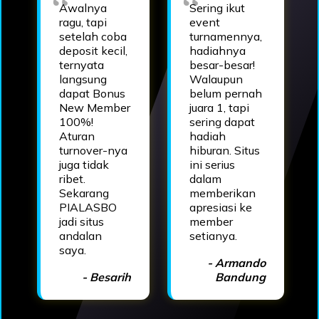
Awalnya
Sering ikut
ragu, tapi
event
setelah coba
turnamennya,
deposit kecil,
hadiahnya
ternyata
besar-besar!
langsung
Walaupun
dapat Bonus
belum pernah
New Member
juara 1, tapi
100%!
sering dapat
Aturan
hadiah
turnover-nya
hiburan. Situs
juga tidak
ini serius
ribet.
dalam
Sekarang
memberikan
PIALASBO
apresiasi ke
jadi situs
member
andalan
setianya.
saya.
- Armando
- Besarih
Bandung