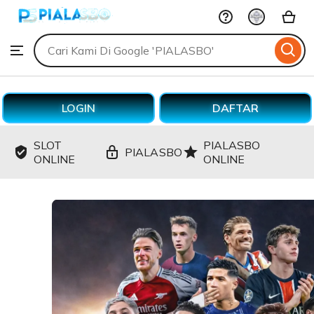
PIALASBO
Skip
to
Search
Browse
ontent
for
items
or
shops
LOGIN
DAFTAR
SLOT
PIALASBO
PIALASBO
ONLINE
ONLINE