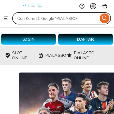
PIALASBO
Skip
to
Search
Browse
ontent
for
items
or
shops
LOGIN
DAFTAR
SLOT
PIALASBO
PIALASBO
ONLINE
ONLINE