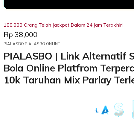
188.888 Orang Telah Jackpot Dalam 24 Jam Terakhir!
Price:
Rp 38,000
PIALASBO PIALASBO ONLINE
PIALASBO | Link Alternatif S
Bola Online Platfrom Terper
10k Taruhan Mix Parlay Ter