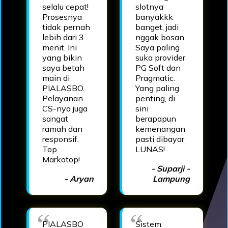
selalu cepat!
slotnya
Prosesnya
banyakkk
tidak pernah
banget, jadi
lebih dari 3
nggak bosan.
menit. Ini
Saya paling
yang bikin
suka provider
saya betah
PG Soft dan
main di
Pragmatic.
PIALASBO.
Yang paling
Pelayanan
penting, di
CS-nya juga
sini
sangat
berapapun
ramah dan
kemenangan
responsif.
pasti dibayar
Top
LUNAS!
Markotop!
- Suparji -
- Aryan
Lampung
PIALASBO
Sistem