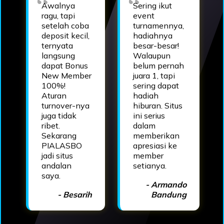
Awalnya
Sering ikut
ragu, tapi
event
setelah coba
turnamennya,
deposit kecil,
hadiahnya
ternyata
besar-besar!
langsung
Walaupun
dapat Bonus
belum pernah
New Member
juara 1, tapi
100%!
sering dapat
Aturan
hadiah
turnover-nya
hiburan. Situs
juga tidak
ini serius
ribet.
dalam
Sekarang
memberikan
PIALASBO
apresiasi ke
jadi situs
member
andalan
setianya.
saya.
- Armando
- Besarih
Bandung