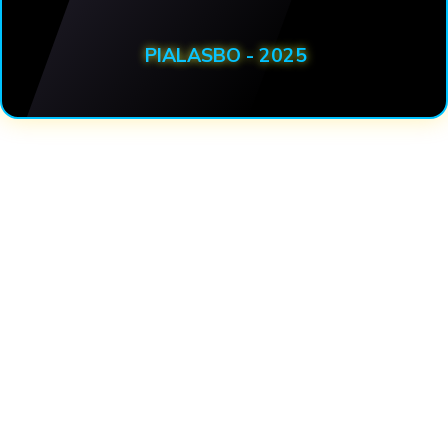
PIALASBO - 2025