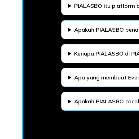
PIALASBO itu platform a
Apakah PIALASBO benar 
Kenapa PIALASBO di PIA
Apa yang membuat Event
Apakah PIALASBO cocok 