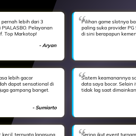
 pernah lebih dari 3
Pilihan game slotnya ba
 di PIALASBO. Pelayanan
paling suka provider PG 
f. Top Markotop!
di sini berapapun keme
- Aryan
a lebih gacor
Sistem keamanannya san
udah dapat sensational di
data saya bocor. Selain i
t juga gampang banget.
tidak lag saat dimainkan
- Sumiarto
 kecil, ternyata langsung
Sering ikut event turna