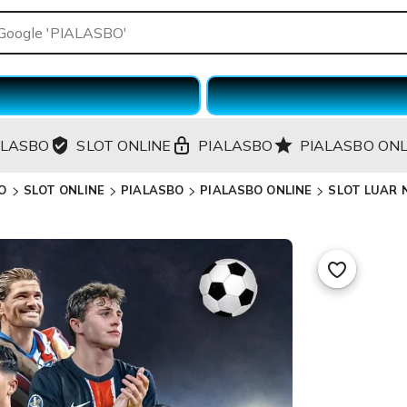
ALASBO
SLOT ONLINE
PIALASBO
PIALASBO ONL
O
SLOT ONLINE
PIALASBO
PIALASBO ONLINE
SLOT LUAR 