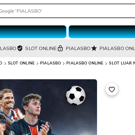
ALASBO
SLOT ONLINE
PIALASBO
PIALASBO ONL
O
SLOT ONLINE
PIALASBO
PIALASBO ONLINE
SLOT LUAR 