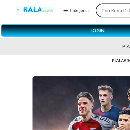
Skip
Search
PIALASBO
to
Categories
for
Content
items
or
shops
LOGIN
PI
PIALASB