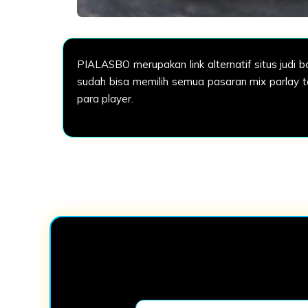
PIALASBO merupakan link alternatif situs judi 
sudah bisa memilih semua pasaran mix parlay te
para player.
Loading...