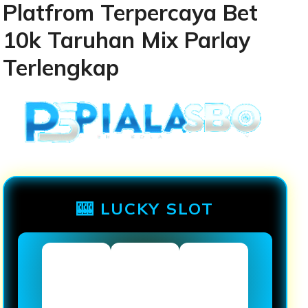
Platfrom Terpercaya Bet
10k Taruhan Mix Parlay
Terlengkap
🎰 LUCKY SLOT