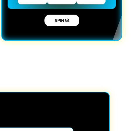
SPIN 🎲