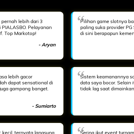
 pernah lebih dari 3
Pilihan game slotnya ba
 di PIALASBO. Pelayanan
paling suka provider PG 
f. Top Markotop!
di sini berapapun keme
- Aryan
a lebih gacor
Sistem keamanannya san
udah dapat sensational di
data saya bocor. Selain i
t juga gampang banget.
tidak lag saat dimainkan
- Sumiarto
 kecil, ternyata langsung
Sering ikut event turna