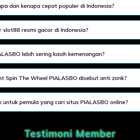
pa dan kenapa cepat populer di Indonesia?
slot88 resmi gacor di Indonesia?
LASBO lebih sering kasih kemenangan?
 Spin The Wheel PIALASBO disebut anti zonk?
untuk pemula yang cari situs PIALASBO online?
Testimoni Member