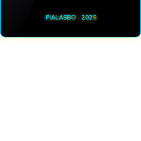
PIALASBO - 2025