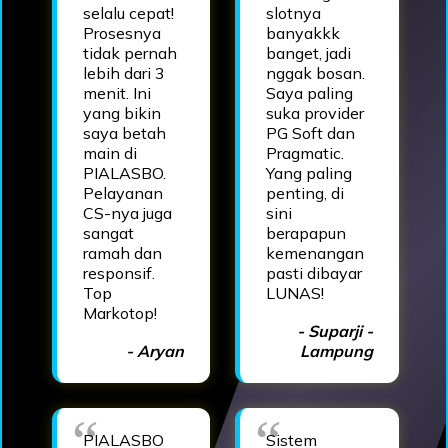
selalu cepat!
slotnya
Prosesnya
banyakkk
tidak pernah
banget, jadi
lebih dari 3
nggak bosan.
menit. Ini
Saya paling
yang bikin
suka provider
saya betah
PG Soft dan
main di
Pragmatic.
PIALASBO.
Yang paling
Pelayanan
penting, di
CS-nya juga
sini
sangat
berapapun
ramah dan
kemenangan
responsif.
pasti dibayar
Top
LUNAS!
Markotop!
- Suparji -
- Aryan
Lampung
PIALASBO
Sistem