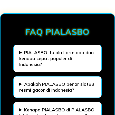
Loading...
FAQ PIALASBO
PIALASBO itu platform apa dan
kenapa cepat populer di
Indonesia?
Apakah PIALASBO benar slot88
resmi gacor di Indonesia?
Kenapa PIALASBO di PIALASBO