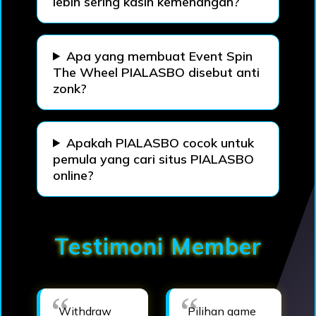
lebih sering kasih kemenangan?
Apa yang membuat Event Spin
The Wheel PIALASBO disebut anti
zonk?
Apakah PIALASBO cocok untuk
pemula yang cari situs PIALASBO
online?
Testimoni Member
Withdraw
Pilihan game