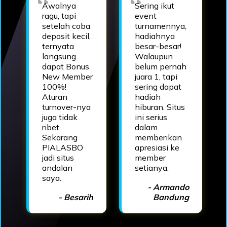
Awalnya
Sering ikut
ragu, tapi
event
setelah coba
turnamennya,
deposit kecil,
hadiahnya
ternyata
besar-besar!
langsung
Walaupun
dapat Bonus
belum pernah
New Member
juara 1, tapi
100%!
sering dapat
Aturan
hadiah
turnover-nya
hiburan. Situs
juga tidak
ini serius
ribet.
dalam
Sekarang
memberikan
PIALASBO
apresiasi ke
jadi situs
member
andalan
setianya.
saya.
- Armando
- Besarih
Bandung