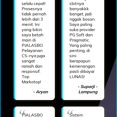
selalu cepat!
slotnya
Prosesnya
banyakkk
tidak pernah
banget, jadi
lebih dari 3
nggak bosan.
menit. Ini
Saya paling
yang bikin
suka provider
saya betah
PG Soft dan
main di
Pragmatic.
PIALASBO.
Yang paling
Pelayanan
penting, di
CS-nya juga
sini
sangat
berapapun
ramah dan
kemenangan
responsif.
pasti dibayar
Top
LUNAS!
Markotop!
- Suparji -
- Aryan
Lampung
PIALASBO
Sistem