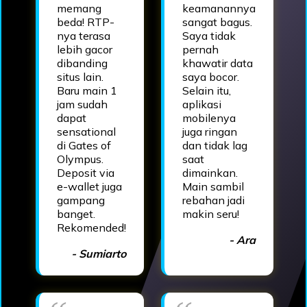
memang
keamanannya
beda! RTP-
sangat bagus.
nya terasa
Saya tidak
lebih gacor
pernah
dibanding
khawatir data
situs lain.
saya bocor.
Baru main 1
Selain itu,
jam sudah
aplikasi
dapat
mobilenya
sensational
juga ringan
di Gates of
dan tidak lag
Olympus.
saat
Deposit via
dimainkan.
e-wallet juga
Main sambil
gampang
rebahan jadi
banget.
makin seru!
Rekomended!
- Ara
- Sumiarto