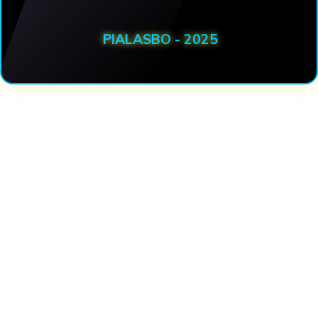
PIALASBO - 2025