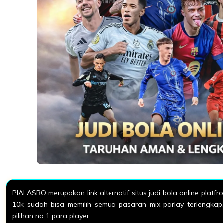
PIALASBO merupakan link alternatif situs judi bola online platf
10k sudah bisa memilih semua pasaran mix parlay terlengkap,
pilihan no 1 para player.